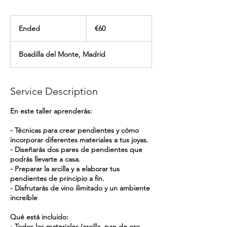
60
euros
Ended
E
€60
n
d
Boadilla del Monte, Madrid
e
d
Service Description
En este taller aprenderás:
- Técnicas para crear pendientes y cómo
incorporar diferentes materiales a tus joyas.
- Diseñarás dos pares de pendientes que
podrás llevarte a casa.
- Preparar la arcilla y a elaborar tus
pendientes de principio a fin.
- Disfrutarás de vino ilimitado y un ambiente
increíble
Qué está incluido:
- Todos los materiales (arcilla, pan de oro,